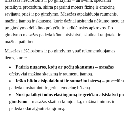
Masažas nėščiosioms ir po gimdymo – tai švelni, specialiai
pritaikyta procedūra, skirta pagerinti moters fizinę ir emocinę
savijautą prieš ir po gimdymo. Masažas atpalaiduoja raumenis,
mažina įtampą ir skausmą, kurie dažnai atsiranda nėštumo metu ar
po gimdymo dėl kūno pokyčių ir padidėjusios apkrovos. Po
gimdymo masažas padeda kūnui atsistatyti, skatina kraujotaką ir
mažina patinimus.
Masažas nėščiosioms ir po gimdymo ypač rekomenduojamas
tiems, kurie:
Patiria nugaros, kojų ar pečių skausmus
– masažas
efektyviai mažina skausmą ir raumenų įtampą.
Ieško būdo atsipalaiduoti ir sumažinti stresą
– procedūra
padeda nusiraminti ir gerina emocinę būseną.
Nori palaikyti odos elastingumą ir greičiau atsistatyti po
gimdymo
– masažas skatina kraujotaką, mažina tinimus ir
padeda odai atgauti stangrumą.