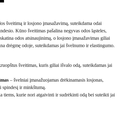
os šveitimą ir losjono įmasažavimą, suteikdama odai
ndesio. Kūno šveitimas pašalina negyvas odos ląsteles,
 skatina odos atsinaujinimą, o losjono įmasažavimas giliai
kina drėgmę odoje, suteikdamas jai švelnumo ir elastingumo.
ruopštus šveitimas, kuris giliai išvalo odą, suteikdamas jai
imas
– švelniai įmasažuojamas drėkinamasis losjonas,
i spindesį ir minkštumą.
a tiems, kurie nori atgaivinti ir sudrėkinti odą bei suteikti jai