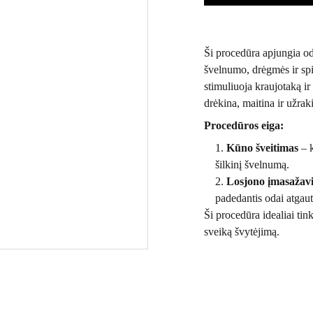
Ši procedūra apjungia od
švelnumo, drėgmės ir spi
stimuliuoja kraujotaką ir
drėkina, maitina ir užra
Procedūros eiga:
Kūno šveitimas
– k
šilkinį švelnumą.
Losjono įmasažav
padedantis odai atgaut
Ši procedūra idealiai tink
sveiką švytėjimą.