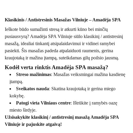
Klasikinis / Antistresinis Masažas Vilniuje – Amadėja SPA
Ieškote būdo sumažinti stresą ir atkurti kūno bei minčių
pusiausvyrą? Amadėja SPA Vilniuje siūlo klasikinį / antistresinį
masažą, idealiai tinkantį atsipalaidavimui ir vidinei ramybei
pasiekti. Šis masažas padeda atpalaiduoti raumenis, gerina
kraujotaką ir mažina įtampą, suteikdamas gilų poilsio jausmą.
Kodėl verta rinktis Amadėja SPA masažą?
Streso mažinimas
: Masažas veiksmingai mažina kasdienę
įtampą.
Sveikatos nauda
: Skatina kraujotaką ir gerina miego
kokybę.
Patogi vieta Vilniaus centre
: Ištrūkite į ramybės oazę
miesto širdyje.
Užsisakykite klasikinį / antistresinį masažą Amadėja SPA
Vilniuje ir pajuskite atgaivą!