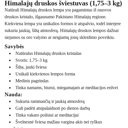
Himalajų druskos šviestuvas (1,75–3 kg)
Natūrali Himalajų druskos lempa yra pagamintas iš rausvos
druskos kristalo, išgaunamo Pakistano Himalajų regione.
Kiekviena lempa yra unikalios formos ir atspalvio, todėl interjere
sukuria jaukią, šiltą atmosferą. Himalajų druskos lempos dažnai
siejamos su oro valymo ar neigiamų jonų skleidimo poveikiu.
Savybės
Natūralus Himalajų druskos kristalas
Svoris: 1,75–3 kg
Šilta, jauki šviesa
Unikali kiekvienos lempos forma
Medinis pagrindas
Tinka namams, biurui, miegamajam ar meditacijos erdvei
Nauda:
Sukuria raminančią ir jaukią atmosferą
Gali padėti atsipalaiduoti po dienos darbų
Tinka vakaro poilsiui ar meditacijai
Švelnesnė šviesa mažiau vargina akis nei ryškus