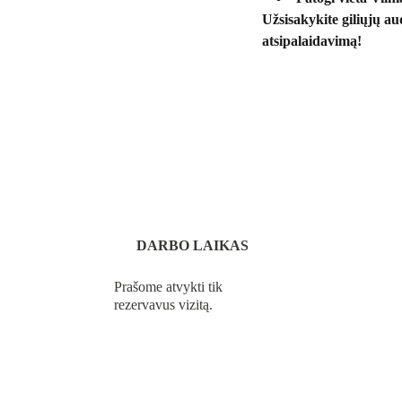
Užsisakykite giliųjų a
atsipalaidavimą!
DARBO LAIKAS
Prašome atvykti tik 
rezervavus vizitą.