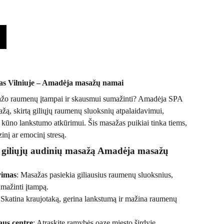
as Vilniuje – Amadėja masažų namai
ažo raumenų įtampai ir skausmui sumažinti? Amadėja SPA
ažą, skirtą giliųjų raumenų sluoksnių atpalaidavimui,
r kūno lankstumo atkūrimui. Šis masažas puikiai tinka tiems,
zinį ar emocinį stresą.
s giliųjų audinių masažą Amadėja masažų
vimas
: Masažas pasiekia giliausius raumenų sluoksnius,
umažinti įtampą.
 Skatina kraujotaką, gerina lankstumą ir mažina raumenų
iaus centre
: Atraskite ramybės oazę miesto širdyje.