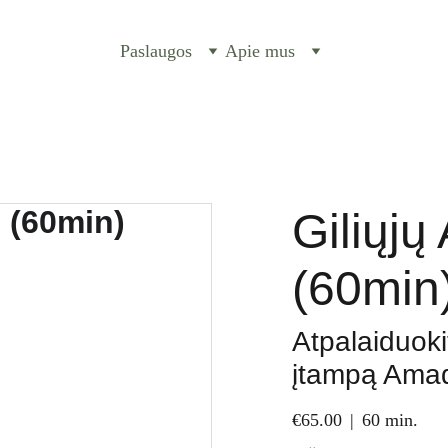
Paslaugos
Apie mus
Giliųj
(60min
Atpalaiduoki
įtampą Amad
€65.00
60 min.