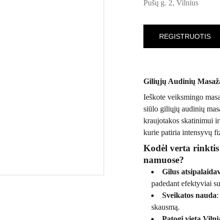
Pušų g. 2, Vilnius
REGISTRUOTIS
Giliųjų Audinių Masaž
Ieškote veiksmingo mas
siūlo giliųjų audinių mas
kraujotakos skatinimui i
kurie patiria intensyvų fi
Kodėl verta rinkti
namuose?
Gilus atsipalaida
padedant efektyviai s
Sveikatos nauda
:
skausmą.
Patogi vieta Viln