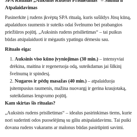
SPA Ritualas „Auksinis Rudens Prisilietimas“ – Šiluma ir
Atpalaidavimas
Pasinerkite į rudens įkvėptą SPA ritualą, kuris sušildys Jūsų kūną,
atpalaiduos raumenis ir suteiks odai švelnumo bei prabangios
priežiūros pojūtį. „Auksinis rudens prisilietimas“ – tai puikus
būdas atsipalaiduoti ir mėgautis ypatingu dėmesiu sau.
Ritualo eiga:
Auksinis viso kūno įvyniojimas (30 min.)
– intensyviai
drėkina, maitina ir regeneruoja odą, suteikdamas jai šilkinį
švelnumą ir spindesį.
Nugaros ir pėdų masažas (40 min.)
– atpalaiduoja
įsitempusius raumenis, mažina nuovargį ir gerina kraujotaką,
suteikdamas lengvumo pojūtį.
Kam skirtas šis ritualas?
„Auksinis rudens prisilietimas“ – idealus pasirinkimas tiems, kurie
nori suderinti odos puoselėjimą su giliu atsipalaidavimu. Tai puiki
dovana rudens vakarams ar malonus būdas pasirūpinti savimi.