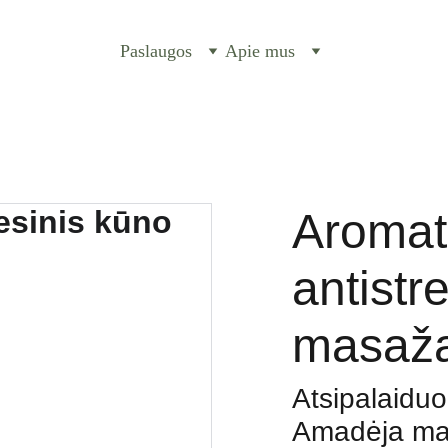
Paslaugos
Apie mus
Aromate
antistr
masaža
Atsipalaiduok
Amadėja mas