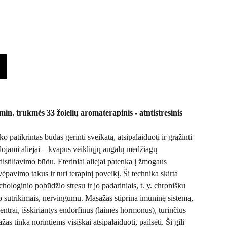
in. trukmės 33 žolelių aromaterapinis - atntistresinis
o patikrintas būdas gerinti sveikatą, atsipalaiduoti ir grąžinti
ojami aliejai – kvapūs veikliųjų augalų medžiagų
istiliavimo būdu. Eteriniai aliejai patenka į žmogaus
pavimo takus ir turi terapinį poveikį. Ši technika skirta
hologinio pobūdžio stresu ir jo padariniais, t. y. chronišku
o sutrikimais, nervingumu. Masažas stiprina imuninę sistemą,
ntrai, išskiriantys endorfinus (laimės hormonus), turinčius
žas tinka norintiems visiškai atsipalaiduoti, pailsėti. Ši gili