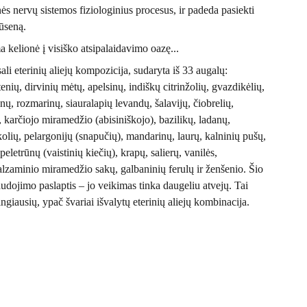
nės nervų sistemos fiziologinius procesus, ir padeda pasiekti
ūseną.
kelionė į visiško atsipalaidavimo oazę...
ali eterinių aliejų kompozicija, sudaryta iš 33 augalų:
enių, dirvinių mėtų, apelsinų, indiškų citrinžolių, gvazdikėlių,
nų, rozmarinų, siauralapių levandų, šalavijų, čiobrelių,
arčiojo miramedžio (abisiniškojo), bazilikų, ladanų,
kolių, pelargonijų (snapučių), mandarinų, laurų, kalninių pušų,
 peletrūnų (vaistinių kiečių), krapų, salierų, vanilės,
alzaminio miramedžio sakų, galbaninių ferulų ir ženšenio. Šio
audojimo paslaptis – jo veikimas tinka daugeliu atvejų. Tai
ingiausių, ypač švariai išvalytų eterinių aliejų kombinacija.