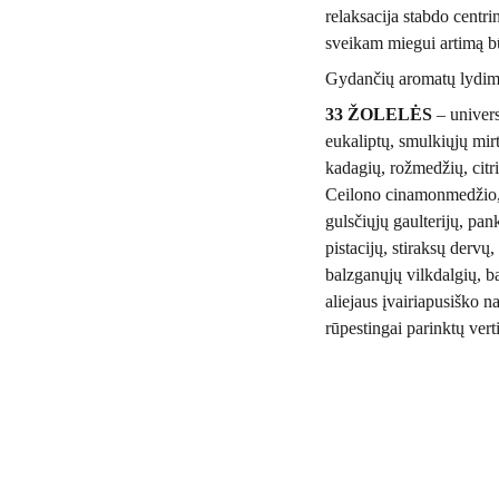
relaksacija stabdo centri
sveikam miegui artimą b
Gydančių aromatų lydima 
33 ŽOLELĖS
– univers
eukaliptų, smulkiųjų mirt
kadagių, rožmedžių, citri
Ceilono cinamonmedžio, k
gulsčiųjų gaulterijų, pan
pistacijų, stiraksų dervų,
balzganųjų vilkdalgių, b
aliejaus įvairiapusiško n
rūpestingai parinktų vert