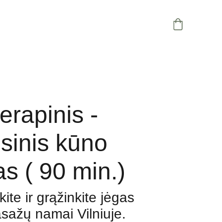
rapinis -
esinis kūno
s ( 90 min.)
ite ir grąžinkite jėgas
ažų namai Vilniuje.