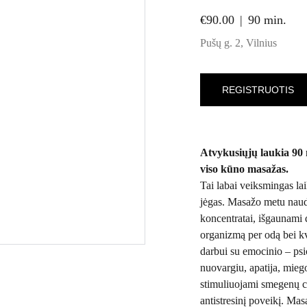
€90.00
90 min.
Pušų g. 2, Vilnius
REGISTRUOTIS
Atvykusiųjų laukia 90 m
viso kūno masažas.
Tai labai veiksmingas laik
jėgas. Masažo metu naud
koncentratai, išgaunami d
organizmą per odą bei kvė
darbui su emocinio – psic
nuovargiu, apatija, mieg
stimuliuojami smegenų ce
antistresinį poveikį. Masa