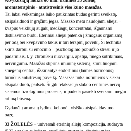
Atvykusiųjų laukia 60 min. trukmės 33 žolelių
aromaterapinis - atntistresinis viso kūno masažas.
Tai labai veiksmingas laiko patikrintas būdas gerinti sveikatą,
atsipalaiduoti ir grąžinti jėgas. Masažo metu naudojami aliejai –
kvapūs veikliųjų augalų medžiagų koncentratai, išgaunami
distiliavimo būdu. Eteriniai aliejai patenka į žmogaus organizmą
per odą bei kvėpavimo takus ir turi terapinį poveikį. Ši technika
skirta darbui su emocinio – psichologinio pobūdžio stresu ir jo
padariniais, t. y. chronišku nuovargiu, apatija, miego sutrikimais,
nervingumu. Masažas stiprina imuninę sistemą, stimuliuojami
smegenų centrai, išskiriantys endorfinus (laimės hormonus),
turinčius antistresinį poveikį. Masažas tinka norintiems visiškai
atsipalaiduoti, pailsėti. Ši gili relaksacija stabdo centrinės nervų
sistemos fiziologinius procesus, ir padeda pasiekti sveikam miegui
artimą būseną.
Gydančių aromatų lydima kelionė į visiško atsipalaidavimo
oazę...
33 ŽOLELĖS
– universali eterinių aliejų kompozicija, sudaryta