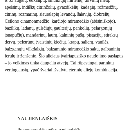
iš 33 augalų: eukaliptų, smulkiųjų mirtenių, dirvinių mėtų,
apelsinų, indiškų citrinžolių, gvazdikėlių, kadagių, rožmedžių,
citrinų, rozmarinų, siauralapių levandų, šalavijų, čiobrelių,
Ceilono cinamonmedžio, karčiojo miramedžio (abisiniškojo),
bazilikų, ladanų, gulsčiųjų gaulterijų, pankolių, pelargonijų
(snapučių), mandarinų, laurų, kalninių pušų, pistacijų, stiraksų
dervų, peletrūnų (vaistinių kiečių), krapų, salierų, vanilės,
balzganųjų vilkdalgių, balzaminio miramedžio sakų, galbaninių
ferulų ir ženšenio. Šio aliejaus įvairiapusiško naudojimo paslaptis
– jo veikimas tinka daugeliu atvejų. Tai rūpestingai parinktų
vertingiausių, ypač švariai išvalytų eterinių aliejų kombinacija.
NAUJIENLAIŠKIS
Prenumeruokite mūsų naujienlaiškį.